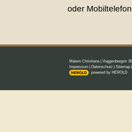
oder Mobiltelefo
Matern Christiana
|
Voggenbergstr 3
Impressum
|
Datenschutz
|
Sitemap
powered by HEROLD