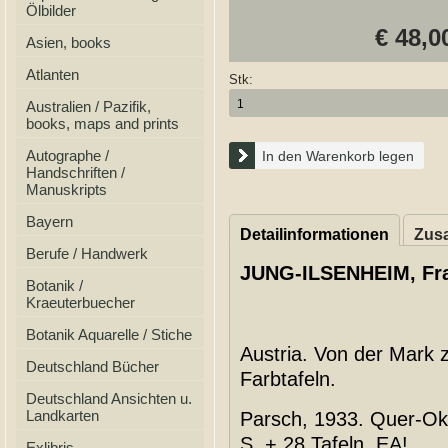
Ölbilder
€ 48,0
Asien, books
Atlanten
Stk:
Australien / Pazifik,
books, maps and prints
Autographe /
In den Warenkorb legen
Handschriften /
Manuskripts
Bayern
Detailinformationen
Zusa
Berufe / Handwerk
JUNG-ILSENHEIM, Fr
Botanik /
Kraeuterbuecher
Botanik Aquarelle / Stiche
Austria. Von der Mark 
Deutschland Bücher
Farbtafeln.
Deutschland Ansichten u.
Landkarten
Parsch, 1933. Quer-Ok
S. + 28 Tafeln. EA!
Exlibris