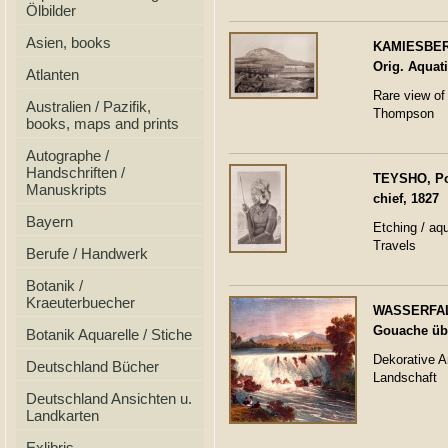
Ölbilder
Asien, books
KAMIESBER
Orig. Aquat
Atlanten
Rare view of
Australien / Pazifik,
Thompson
books, maps and prints
Autographe /
Handschriften /
TEYSHO, Por
Manuskripts
chief, 1827
Bayern
Etching / aq
Travels
Berufe / Handwerk
Botanik /
Kraeuterbuecher
WASSERFALL
Gouache übe
Botanik Aquarelle / Stiche
Dekorative A
Deutschland Bücher
Landschaft
Deutschland Ansichten u.
Landkarten
Exlibris