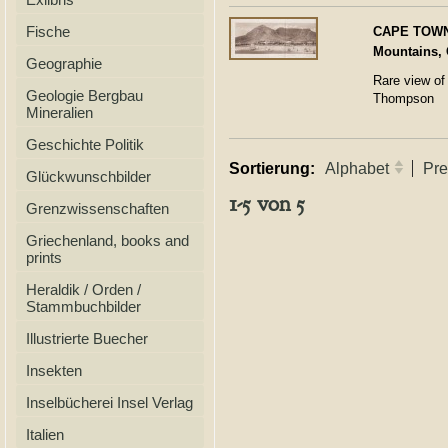
Fische
CAPE TOWN 
Mountains, 
Geographie
Rare view of
Geologie Bergbau
Thompson
Mineralien
Geschichte Politik
Sortierung:
Alphabet
Pre
Glückwunschbilder
1-5 von 5
Grenzwissenschaften
Griechenland, books and
prints
Heraldik / Orden /
Stammbuchbilder
Illustrierte Buecher
Insekten
Inselbücherei Insel Verlag
Italien