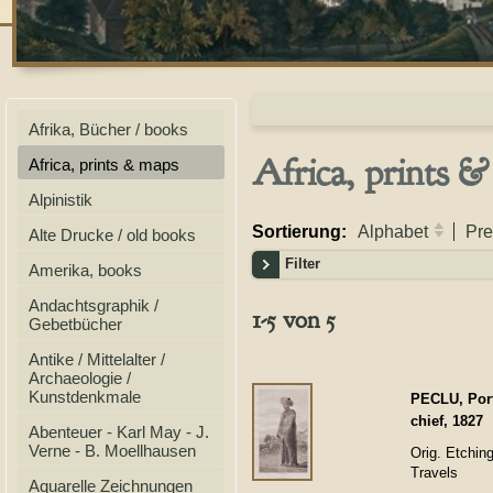
Afrika, Bücher / books
Africa, prints 
Africa, prints & maps
Alpinistik
Sortierung:
Alphabet
Pre
Alte Drucke / old books
Filter
Amerika, books
Andachtsgraphik /
1-5 von 5
Gebetbücher
Antike / Mittelalter /
Archaeologie /
Kunstdenkmale
PECLU, Port
chief, 1827
Abenteuer - Karl May - J.
Verne - B. Moellhausen
Orig. Etchin
Travels
Aquarelle Zeichnungen