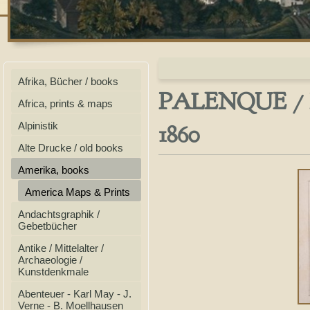
Afrika, Bücher / books
PALENQUE / ME
Africa, prints & maps
1860
Alpinistik
Alte Drucke / old books
Amerika, books
America Maps & Prints
Andachtsgraphik /
Gebetbücher
Antike / Mittelalter /
Archaeologie /
Kunstdenkmale
Abenteuer - Karl May - J.
Verne - B. Moellhausen