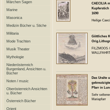
Märchen Sagen
CAECILIA m
Kupferstich
Marine
1690
Masonica
Heilige Caec
Medizin Bücher u. Stiche
Militaria
Göttliches 
Mode Trachten
Orig.Lithog
FILZMOOS /
Musik Theater
WALLFAHRT
Mythologie
Niederösterreich
Burgenland, Ansichten u.
Bücher
Das Uralte 
Noten / music
gekreutzigt
Pfarr in Lun
Oberösterreich Ansichten
u. Bücher
Sehr seltene
Mariapfarr
Österreich Bücher
Orient