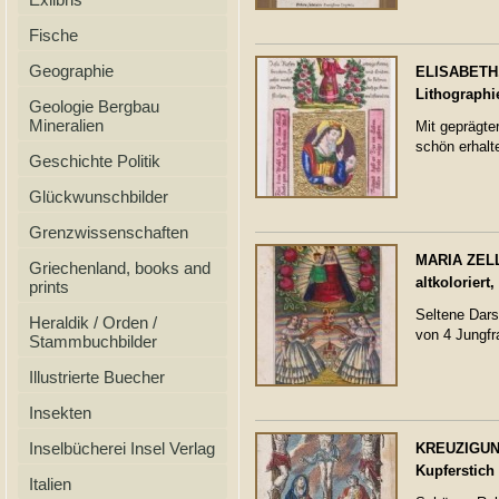
Fische
Geographie
ELISABETH, 
Lithographi
Geologie Bergbau
Mineralien
Mit geprägter
schön erhalt
Geschichte Politik
Glückwunschbilder
Grenzwissenschaften
MARIA ZELL.
Griechenland, books and
altkoloriert
prints
Seltene Dars
Heraldik / Orden /
von 4 Jungfr
Stammbuchbilder
Illustrierte Buecher
Insekten
Inselbücherei Insel Verlag
KREUZIGUNG 
Kupferstich 
Italien