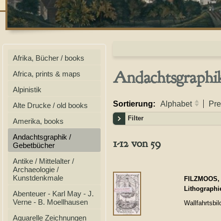
Afrika, Bücher / books
Andachtsgraphi
Africa, prints & maps
Alpinistik
Sortierung:
Alphabet
Pre
Alte Drucke / old books
Filter
Amerika, books
Andachtsgraphik /
1-12 von 59
Gebetbücher
Antike / Mittelalter /
Archaeologie /
Kunstdenkmale
FILZMOOS, J
Lithographi
Abenteuer - Karl May - J.
Verne - B. Moellhausen
Wallfahrtsbil
Aquarelle Zeichnungen