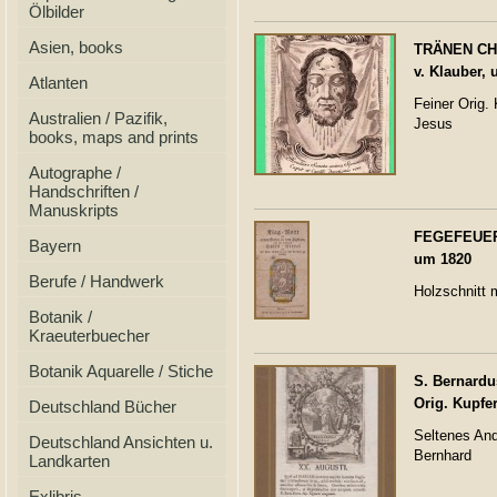
Ölbilder
Asien, books
TRÄNEN CHRI
v. Klauber,
Atlanten
Feiner Orig. 
Australien / Pazifik,
Jesus
books, maps and prints
Autographe /
Handschriften /
Manuskripts
FEGEFEUER.-
Bayern
um 1820
Berufe / Handwerk
Holzschnitt 
Botanik /
Kraeuterbuecher
Botanik Aquarelle / Stiche
S. Bernardu
Orig. Kupfe
Deutschland Bücher
Seltenes And
Deutschland Ansichten u.
Bernhard
Landkarten
Exlibris