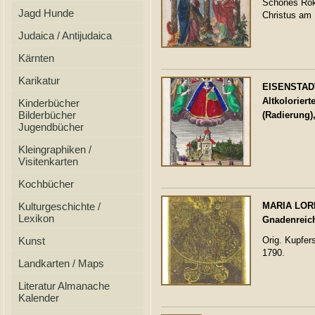
Schönes Rok
Jagd Hunde
Christus am
Judaica / Antijudaica
Kärnten
Karikatur
EISENSTAD
Altkoloriert
Kinderbücher
Bilderbücher
(Radierung)
Jugendbücher
Kleingraphiken /
Visitenkarten
Kochbücher
Kulturgeschichte /
MARIA LORE
Lexikon
Gnadenreic
Kunst
Orig. Kupfer
1790.
Landkarten / Maps
Literatur Almanache
Kalender