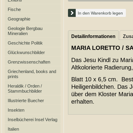
Fische
In den Warenkorb legen
Geographie
Geologie Bergbau
Mineralien
Detailinformationen
Zusa
Geschichte Politik
MARIA LORETTO / S
Glückwunschbilder
Das Jesu Kindl zu Maria
Grenzwissenschaften
Altkolorierte Radierung
Griechenland, books and
prints
Blatt 10 x 6,5 cm. Be
Heraldik / Orden /
Heiligenbildchen. Das 
Stammbuchbilder
über dem Kloster Maria
Illustrierte Buecher
erhalten.
Insekten
Inselbücherei Insel Verlag
Italien