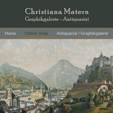
Home
Online-Shop
Antiquariat / Graphikgalerie
Flachgau Mitte - IBAN AT43 3501 5000 2611 3027, BIC RVS