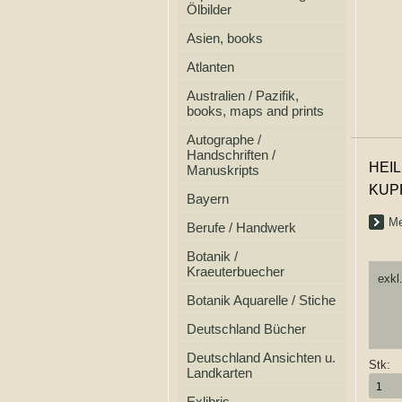
Ölbilder
Asien, books
Atlanten
Australien / Pazifik,
books, maps and prints
Autographe /
Handschriften /
HEI
Manuskripts
KUP
Bayern
Me
Berufe / Handwerk
Botanik /
Kraeuterbuecher
exkl
Botanik Aquarelle / Stiche
Deutschland Bücher
Deutschland Ansichten u.
Stk:
Landkarten
Exlibris