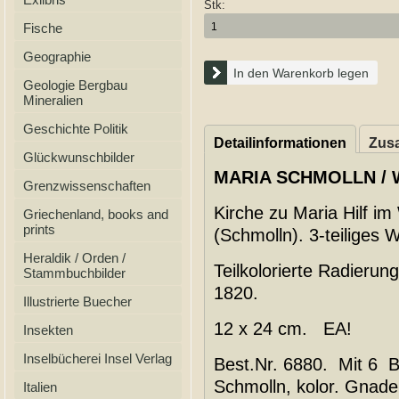
Stk:
Fische
Geographie
In den Warenkorb legen
Geologie Bergbau
Mineralien
Geschichte Politik
Detailinformationen
Zusa
Glückwunschbilder
MARIA SCHMOLLN / 
Grenzwissenschaften
Kirche zu Maria Hilf im
Griechenland, books and
prints
(Schmolln). 3-teiliges Wa
Heraldik / Orden /
Teilkolorierte Radierun
Stammbuchbilder
1820.
Illustrierte Buecher
12 x 24 cm. EA!
Insekten
Inselbücherei Insel Verlag
Best.Nr. 6880. Mit 6 Bi
Schmolln, kolor. Gnaden
Italien