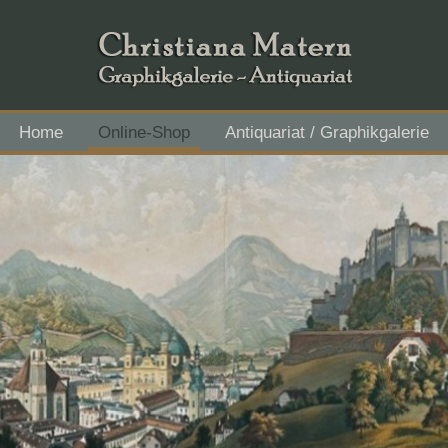
Home
Online-Shop
Antiquariat / Graphikgalerie
Flachgau Mitte - IBAN AT43 3501 5000 2611 3027, BIC RVS