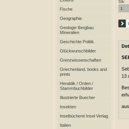
Stk:
Fische
Geographie
Geologie Bergbau
Mineralien
Geschichte Politik
Det
Glückwunschbilder
SE
Grenzwissenschaften
Seb
Griechenland, books and
prints
13 
Heraldik / Orden /
Bes
Stammbuchbilder
erh
Illustrierte Buecher
aus
Insekten
Inselbücherei Insel Verlag
Italien