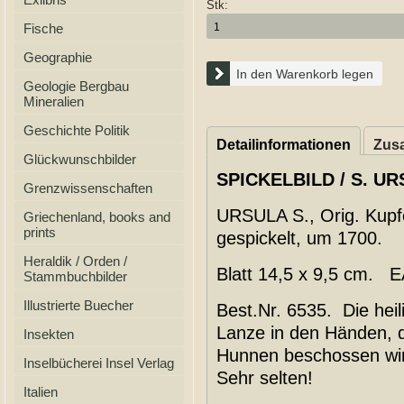
Stk:
Fische
Geographie
In den Warenkorb legen
Geologie Bergbau
Mineralien
Geschichte Politik
Detailinformationen
Zusa
Glückwunschbilder
SPICKELBILD / S. UR
Grenzwissenschaften
URSULA S., Orig. Kupfe
Griechenland, books and
prints
gespickelt, um 1700.
Heraldik / Orden /
Blatt 14,5 x 9,5 cm. E
Stammbuchbilder
Illustrierte Buecher
Best.Nr. 6535. Die heil
Lanze in den Händen, d
Insekten
Hunnen beschossen wir
Inselbücherei Insel Verlag
Sehr selten!
Italien