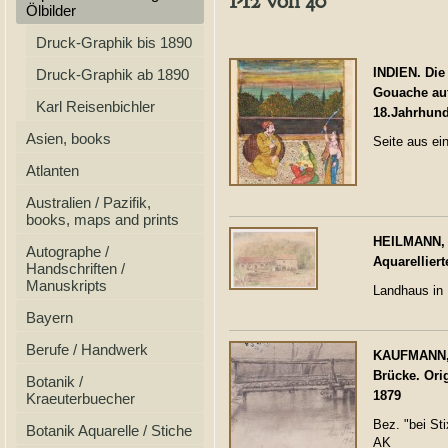
1-12 von 40
Ölbilder
Druck-Graphik bis 1890
INDIEN. Die
Druck-Graphik ab 1890
Gouache auf
Karl Reisenbichler
18.Jahrhund
Asien, books
Seite aus ei
Atlanten
Australien / Pazifik,
books, maps and prints
HEILMANN, A
Autographe /
Aquarellier
Handschriften /
Manuskripts
Landhaus in F
Bayern
Berufe / Handwerk
KAUFMANN, A
Brücke. Orig
Botanik /
1879
Kraeuterbuecher
Bez. "bei St
Botanik Aquarelle / Stiche
AK