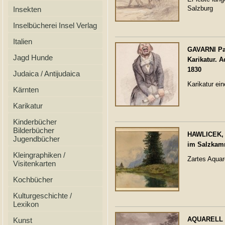
Salzburg
Insekten
Inselbücherei Insel Verlag
Italien
GAVARNI Pau
Jagd Hunde
Karikatur. A
1830
Judaica / Antijudaica
Karikatur ein
Kärnten
Karikatur
Kinderbücher
Bilderbücher
HAWLICEK, E
Jugendbücher
im Salzkamm
Kleingraphiken /
Zartes Aquar
Visitenkarten
Kochbücher
Kulturgeschichte /
Lexikon
AQUARELL 1
Kunst