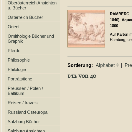
Oberösterreich Ansichten
u. Bücher
RAMBERG, J
Österreich Bücher
1840), Aquar
1800
Orient
Auf Karton m
Ornithologie Bücher und
Ramberg, um
Graphik
Pferde
Philosophie
Sortierung:
Alphabet
Pre
Philologie
1-12 von 40
Porträtstiche
Preussen / Polen /
Baltikum
Reisen / travels
Russland Osteuropa
Salzburg Bücher
Salzburg Ansichten