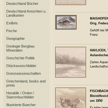
Deutschland Bücher
Deutschland Ansichten u.
Landkarten
MAISHOFEN.
Exlibris
Orig. Feder
Gehöft bei Ma
Fische
Franz
Geographie
Geologie Bergbau
Mineralien
HAVLICEK, V
Aulandschaf
Geschichte Politik
Zartes Aquar
Glückwunschbilder
Landschafts
Grenzwissenschaften
Griechenland, books and
prints
FISCHBACH, 
Heraldik / Orden /
Bleistiftzeic
Stammbuchbilder
um 1850
Illustrierte Buecher
Er lebte lang