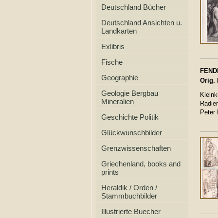
Deutschland Bücher
Deutschland Ansichten u.
Landkarten
Exlibris
Fische
FENDI,
Geographie
Orig.
Geologie Bergbau
Kleink
Mineralien
Radie
Peter 
Geschichte Politik
Glückwunschbilder
Grenzwissenschaften
Griechenland, books and
prints
Heraldik / Orden /
Stammbuchbilder
Illustrierte Buecher