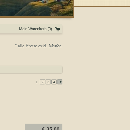
Mein Warenkorb
(0)
* alle Preise exkl. MwSt.
1
2
3
4
€ 35,00