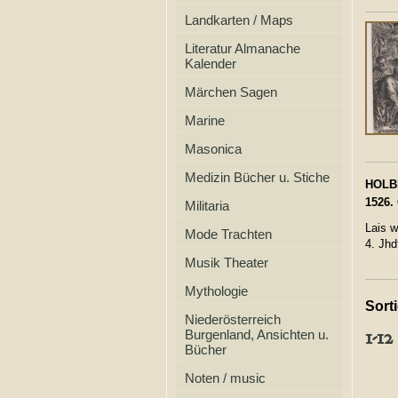
Landkarten / Maps
Literatur Almanache
Kalender
Märchen Sagen
Marine
Masonica
Medizin Bücher u. Stiche
HOLBE
1526. 
Militaria
Lais w
Mode Trachten
4. Jhd
Musik Theater
Mythologie
Sort
Niederösterreich
1-12
Burgenland, Ansichten u.
Bücher
Noten / music