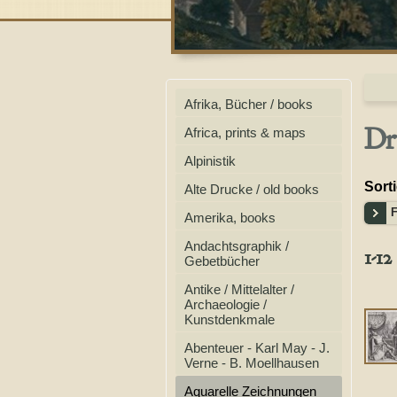
Afrika, Bücher / books
Dr
Africa, prints & maps
Alpinistik
Sort
Alte Drucke / old books
F
Amerika, books
Andachtsgraphik /
1-12
Gebetbücher
Antike / Mittelalter /
Archaeologie /
Kunstdenkmale
Abenteuer - Karl May - J.
Verne - B. Moellhausen
Aquarelle Zeichnungen