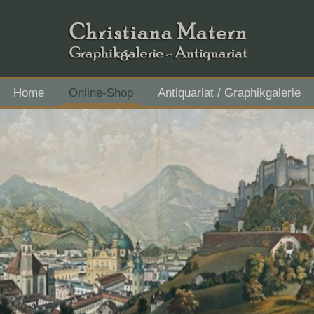
Home
Online-Shop
Antiquariat / Graphikgalerie
Flachgau Mitte - IBAN AT43 3501 5000 2611 3027, BIC RVS