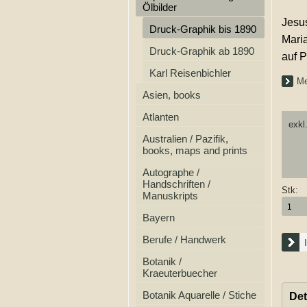
Ölbilder
Jesu
Druck-Graphik bis 1890
Mari
Druck-Graphik ab 1890
auf 
Karl Reisenbichler
Me
Asien, books
Atlanten
exkl
Australien / Pazifik,
books, maps and prints
Autographe /
Handschriften /
Stk:
Manuskripts
Bayern
Berufe / Handwerk
Botanik /
Kraeuterbuecher
Botanik Aquarelle / Stiche
Det