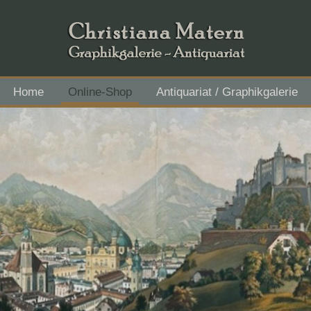
Home
Online-Shop
Antiquariat / Graphikgalerie
Flachgau Mitte - IBAN AT43 3501 5000 2611 3027, BIC RVS