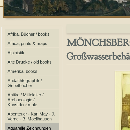
Afrika, Bücher / books
MÖNCHSBERG 
Africa, prints & maps
Großwasserbehäl
Alpinistik
Alte Drucke / old books
Amerika, books
Andachtsgraphik /
Gebetbücher
Antike / Mittelalter /
Archaeologie /
Kunstdenkmale
Abenteuer - Karl May - J.
Verne - B. Moellhausen
Aquarelle Zeichnungen