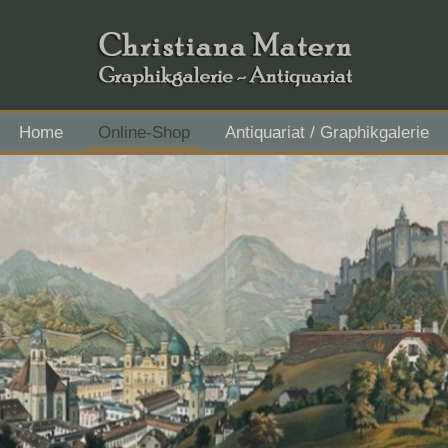
Home
Online-Shop
Antiquariat / Graphikgalerie
Flachgau Mitte - IBAN AT43 3501 5000 2611 3027, BIC RVS