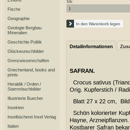
Stk:
Fische
Geographie
In den Warenkorb legen
Geologie Bergbau
Mineralien
Geschichte Politik
Detailinformationen
Zusa
Glückwunschbilder
Grenzwissenschaften
Griechenland, books and
SAFRAN.
prints
Crocus sativus (Triandr
Heraldik / Orden /
Stammbuchbilder
Orig. Kupferstich / Rad
Illustrierte Buecher
Blatt 27 x 22 cm, Bild
Insekten
Schön kolorierter Kupf
Inselbücherei Insel Verlag
Hayne, Arzneipflanzen.
Italien
Kostbarer Safran beka