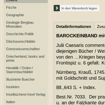
Fische
In den Warenkorb legen
Geographie
Geologie Bergbau
Mineralien
Detailinformationen
Zusa
Geschichte Politik
BAROCKEINBAND mit
Glückwunschbilder
Julii Caesaris commentar
Grenzwissenschaften
diejenigen Bücher / We
Griechenland, books and
von den …Kriegen beyg
prints
Frontispiz u. 6 gefalt. 
Heraldik / Orden /
Nürnberg, Krauß, 1745
Stammbuchbilder
mit Goldschnitt und Sup
Illustrierte Buecher
Insekten
Bll.,643 S. + Index.
Inselbücherei Insel Verlag
Best.Nr. 7033. Der pra
Italien
u. an der Falzkante du