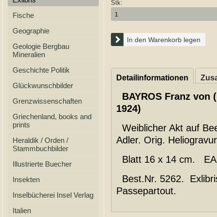
Stk:
Fische
Geographie
In den Warenkorb legen
Geologie Bergbau
Mineralien
Geschichte Politik
Detailinformationen
Zusa
Glückwunschbilder
BAYROS Franz von (
Grenzwissenschaften
1924)
Griechenland, books and
prints
Weiblicher Akt auf Be
Adler. Orig. Heliogravu
Heraldik / Orden /
Stammbuchbilder
Blatt 16 x 14 cm. EA
Illustrierte Buecher
Best.Nr. 5262. Exlibri
Insekten
Passepartout.
Inselbücherei Insel Verlag
Italien