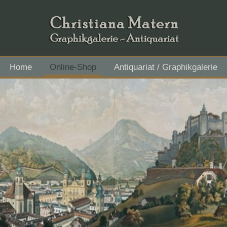
Home
Online-Shop
Antiquariat / Graphikgalerie
Flachgau Mitte - IBAN AT43 3501 5000 2611 3027, BIC RVS