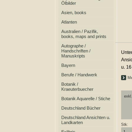
Ölbilder
Asien, books
Atlanten
Australien / Pazifik,
books, maps and prints
Autographe /
Handschriften /
Unter
Manuskripts
Ansic
Bayern
u. 16
Berufe / Handwerk
Me
Botanik /
Kraeuterbuecher
exkl
Botanik Aquarelle / Stiche
Deutschland Bücher
Deutschland Ansichten u.
Landkarten
Stk:
Exlibris