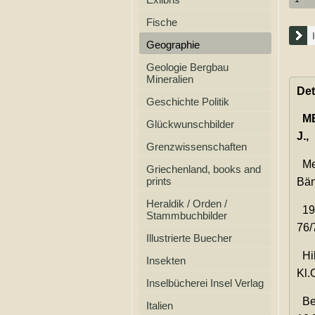
Fische
Geographie
Geologie Bergbau
Mineralien
Det
Geschichte Politik
M
Glückwunschbilder
J.,
Grenzwissenschaften
Mey
Griechenland, books and
prints
Bän
Heraldik / Orden /
19-
Stammbuchbilder
76/
Illustrierte Buecher
Hil
Insekten
Kl.
Inselbücherei Insel Verlag
Bes
Italien