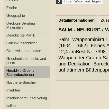
In den Warenkorb legen
Fische
Geographie
Detailinformationen
Zusa
Geologie Bergbau
Mineralien
SALM - NEUBURG / W
Geschichte Politik
Salm. Wappenminiatur 
Glückwunschbilder
(1604 - 1662). Feines A
Grenzwissenschaften
12,4 cmBest.Nr. 7398.
Wappen der Grafen Sal
Griechenland, books and
prints
und Dedikation. Baroc
auf dünnem Büttenpapi
Heraldik / Orden /
Stammbuchbilder
Illustrierte Buecher
Insekten
Inselbücherei Insel Verlag
Italien