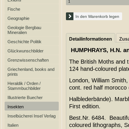
Fische
In den Warenkorb legen
Geographie
Geologie Bergbau
Mineralien
Detailinformationen
Zusa
Geschichte Politik
HUMPHRAYS, H.N. a
Glückwunschbilder
Grenzwissenschaften
The British Moths and t
124 hand-coloured plat
Griechenland, books and
prints
London, William Smith,
Heraldik / Orden /
cont. red half morocco 
Stammbuchbilder
Illustrierte Buecher
Halblederbände). Marb
First edition.
Insekten
Inselbücherei Insel Verlag
Best.Nr. 6484. Beautiful
coloured lithographs, 
Italien