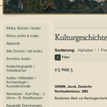
Afrika, Bücher / books
Kulturgeschicht
Africa, prints & maps
Alpinistik
Sortierung:
Alphabet
Pre
Alte Drucke / old books
Filter
Amerika, books
Andachtsgraphik /
1-3 von 3
Gebetbücher
Antike / Mittelalter /
Archaeologie /
Kunstdenkmale
GRIMM, Jacob, Deutsche
Rechtsaltertümer, 1881
Abenteuer - Karl May - J.
Verne - B. Moellhausen
Berühmtes Werk zur Rechtsgeschich
Aquarelle Zeichnungen