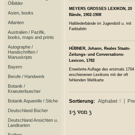
Ölbilder
MEYERS GROSSES LEXIKON, 20
Asien, books
Bände, 1902-1908
Atlanten
Halblederbände im Jugendstil u. mit
Farbtafeln
Australien / Pazifik,
books, maps and prints
Autographe /
HÜBNER, Johann, Reales Staats-
Handschriften /
Zeitungs- und Conversations-
Manuskripts
Lexicon, 1782
Bayern
Erweiterte Auflage des erstmals 1704
erschienenen Lexikons mit der oft
Berufe / Handwerk
fehlenden Weltkarte
Botanik /
Kraeuterbuecher
Botanik Aquarelle / Stiche
Sortierung:
Alphabet
Pre
1-3 von 3
Deutschland Bücher
Deutschland Ansichten u.
Landkarten
Exlibris