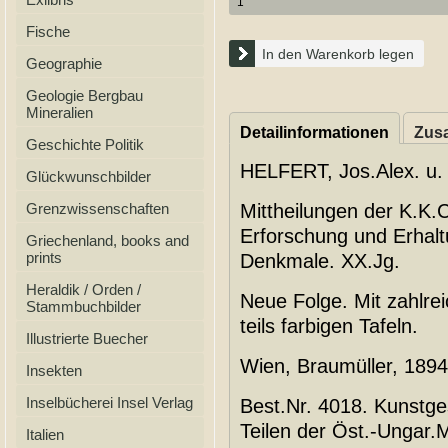
Fische
In den Warenkorb legen
Geographie
Geologie Bergbau
Mineralien
Detailinformationen
Zusa
Geschichte Politik
HELFERT, Jos.Alex. u. 
Glückwunschbilder
Grenzwissenschaften
Mittheilungen der K.K.
Erforschung und Erhalt
Griechenland, books and
prints
Denkmale. XX.Jg.
Heraldik / Orden /
Neue Folge. Mit zahlreic
Stammbuchbilder
teils farbigen Tafeln.
Illustrierte Buecher
Wien, Braumüller, 1894
Insekten
Inselbücherei Insel Verlag
Best.Nr. 4018. Kunstges
Teilen der Öst.-Ungar
Italien