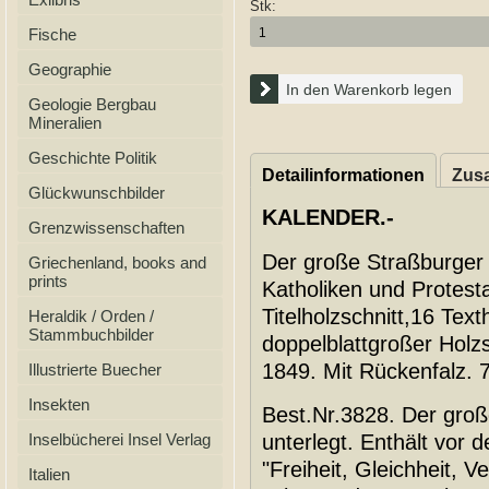
Stk:
Fische
Geographie
In den Warenkorb legen
Geologie Bergbau
Mineralien
Geschichte Politik
Detailinformationen
Zusa
Glückwunschbilder
KALENDER.-
Grenzwissenschaften
Der große Straßburger 
Griechenland, books and
prints
Katholiken und Protest
Titelholzschnitt,16 Text
Heraldik / Orden /
Stammbuchbilder
doppelblattgroßer Holz
1849. Mit Rückenfalz. 
Illustrierte Buecher
Insekten
Best.Nr.3828. Der große
Inselbücherei Insel Verlag
unterlegt. Enthält vor d
"Freiheit, Gleichheit, 
Italien