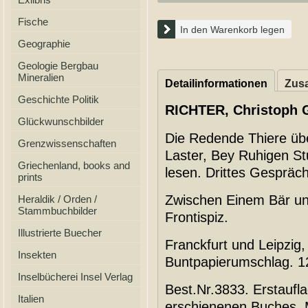
Fische
In den Warenkorb legen
Geographie
Geologie Bergbau
Mineralien
Detailinformationen
Zusa
Geschichte Politik
RICHTER, Christoph G
Glückwunschbilder
Die Redende Thiere üb
Grenzwissenschaften
Laster, Bey Ruhigen St
Griechenland, books and
lesen. Drittes Gespräc
prints
Zwischen Einem Bär und 
Heraldik / Orden /
Stammbuchbilder
Frontispiz.
Illustrierte Buecher
Franckfurt und Leipzig, 
Insekten
Buntpapierumschlag. 1
Inselbücherei Insel Verlag
Best.Nr.3833. Erstaufl
Italien
erschienenen Buches. M