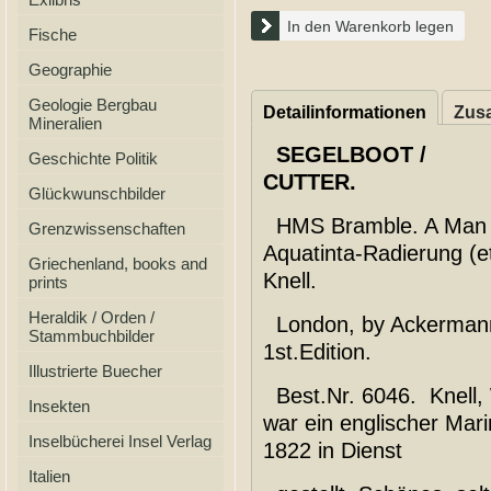
In den Warenkorb legen
Fische
Geographie
Geologie Bergbau
Detailinformationen
Zusa
Mineralien
SEGELBOOT /
Geschichte Politik
CUTTER.
Glückwunschbilder
HMS Bramble. A Man of
Grenzwissenschaften
Aquatinta-Radierung (et
Griechenland, books and
Knell.
prints
Heraldik / Orden /
London, by Ackermann
Stammbuchbilder
1st.Edition.
Illustrierte Buecher
Best.Nr. 6046. Knell, 
Insekten
war ein englischer Mar
Inselbücherei Insel Verlag
1822 in Dienst
Italien