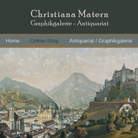
Home
Online-Shop
Antiquariat / Graphikgalerie
Flachgau Mitte - IBAN AT43 3501 5000 2611 3027, BIC RVS