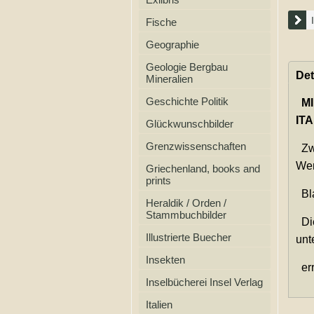
Fische
Geographie
Geologie Bergbau
Det
Mineralien
Geschichte Politik
MI
ITA
Glückwunschbilder
Grenzwissenschaften
Zwe
Wen
Griechenland, books and
prints
Bla
Heraldik / Orden /
Stammbuchbilder
Die
Illustrierte Buecher
unt
Insekten
err
Inselbücherei Insel Verlag
Italien