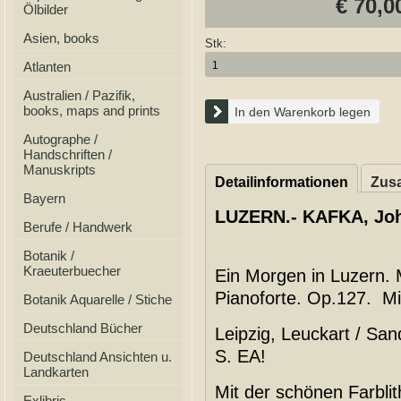
€ 70,0
Ölbilder
Asien, books
Stk:
Atlanten
Australien / Pazifik,
books, maps and prints
In den Warenkorb legen
Autographe /
Handschriften /
Manuskripts
Detailinformationen
Zusa
Bayern
LUZERN.- KAFKA, Jo
Berufe / Handwerk
Botanik /
Kraeuterbuecher
Ein Morgen in Luzern. 
Pianoforte. Op.127. Mit 
Botanik Aquarelle / Stiche
Deutschland Bücher
Leipzig, Leuckart / San
S. EA!
Deutschland Ansichten u.
Landkarten
Mit der schönen Farbli
Exlibris