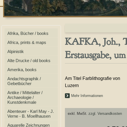
Afrika, Bücher / books
KAFKA, Joh., To
Africa, prints & maps
Erstausgabe, um
Alpinistik
Alte Drucke / old books
Amerika, books
Am Titel Farblithografie von
Andachtsgraphik /
Gebetbücher
Luzern
Antike / Mittelalter /
Mehr Informationen
Archaeologie /
Kunstdenkmale
Abenteuer - Karl May - J.
exkl. MwSt.
zzgl. Versandkosten
Verne - B. Moellhausen
Aquarelle Zeichnungen