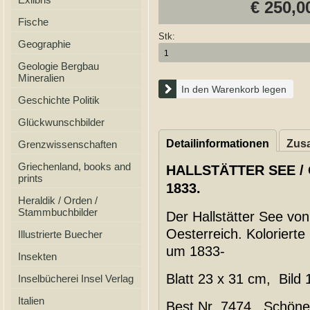
€ 250,0
Fische
Stk:
Geographie
Geologie Bergbau
Mineralien
In den Warenkorb legen
Geschichte Politik
Glückwunschbilder
Detailinformationen
Zusa
Grenzwissenschaften
Griechenland, books and
HALLSTÄTTER SEE /
prints
1833.
Heraldik / Orden /
Stammbuchbilder
Der Hallstätter See vo
Oesterreich. Kolorierte
Illustrierte Buecher
um 1833-
Insekten
Blatt 23 x 31 cm, Bild 
Inselbücherei Insel Verlag
Italien
Best.Nr 7474. Schöne k