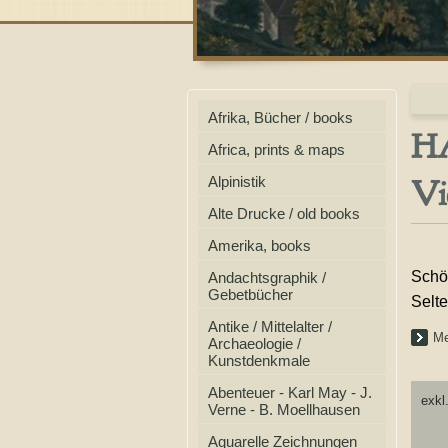
Afrika, Bücher / books
HA
Africa, prints & maps
Vi
Alpinistik
Alte Drucke / old books
Amerika, books
Schön
Andachtsgraphik /
Gebetbücher
Selte
Antike / Mittelalter /
Me
Archaeologie /
Kunstdenkmale
Abenteuer - Karl May - J.
exkl
Verne - B. Moellhausen
Aquarelle Zeichnungen