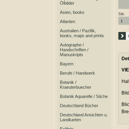
Ölbilder
Asien, books
Stk:
Atlanten
Australien / Pazifik,
books, maps and prints
Autographe /
Handschriften /
Manuskripts
Det
Bayern
VIE
Berufe / Handwerk
Hal
Botanik /
Kraeuterbuecher
Bil
Botanik Aquarelle / Stiche
Bli
Deutschland Bücher
Bre
Deutschland Ansichten u.
Landkarten
Exlibris