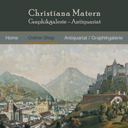
Home
Online-Shop
Antiquariat / Graphikgalerie
Flachgau Mitte - IBAN AT43 3501 5000 2611 3027, BIC RVS