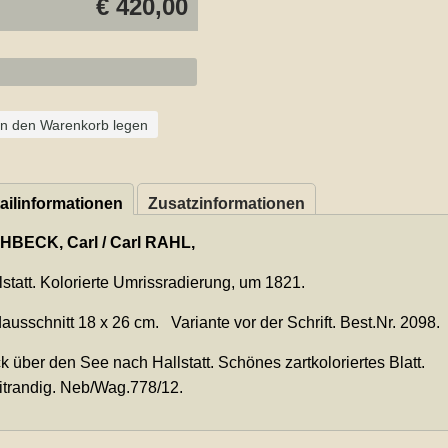
€ 420,00
In den Warenkorb legen
ailinformationen
Zusatzinformationen
HBECK, Carl / Carl RAHL,
lstatt. Kolorierte Umrissradierung, um 1821.
dausschnitt 18 x 26 cm. Variante vor der Schrift. Best.Nr. 2098.
ck über den See nach Hallstatt. Schönes zartkoloriertes Blatt.
itrandig. Neb/Wag.778/12.