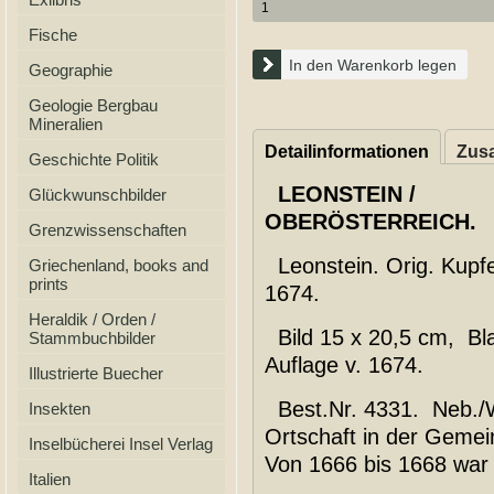
Fische
In den Warenkorb legen
Geographie
Geologie Bergbau
Mineralien
Detailinformationen
Zusa
Geschichte Politik
LEONSTEIN /
Glückwunschbilder
OBERÖSTERREICH.
Grenzwissenschaften
Leonstein. Orig. Kupfe
Griechenland, books and
prints
1674.
Heraldik / Orden /
Bild 15 x 20,5 cm, Bla
Stammbuchbilder
Auflage v. 1674.
Illustrierte Buecher
Best.Nr. 4331. Neb./Wa
Insekten
Ortschaft in der Gemei
Inselbücherei Insel Verlag
Von 1666 bis 1668 war
Italien