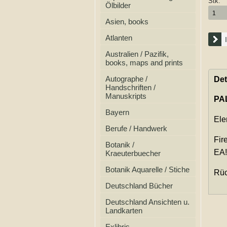
Stk:
Ölbilder
Asien, books
Atlanten
Australien / Pazifik,
books, maps and prints
Autographe /
Det
Handschriften /
Manuskripts
PA
Bayern
Ele
Berufe / Handwerk
Fir
Botanik /
EA!
Kraeuterbuecher
Botanik Aquarelle / Stiche
Rüc
Deutschland Bücher
Deutschland Ansichten u.
Landkarten
Exlibris