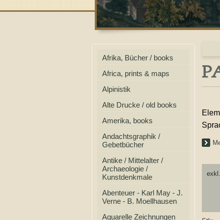
Afrika, Bücher / books
PA
Africa, prints & maps
Alpinistik
Alte Drucke / old books
Elem
Amerika, books
Spra
Andachtsgraphik /
Me
Gebetbücher
Antike / Mittelalter /
Archaeologie /
exkl
Kunstdenkmale
Abenteuer - Karl May - J.
Verne - B. Moellhausen
Aquarelle Zeichnungen