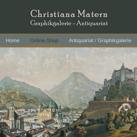
Home
Online-Shop
Antiquariat / Graphikgalerie
Flachgau Mitte - IBAN AT43 3501 5000 2611 3027, BIC RVS