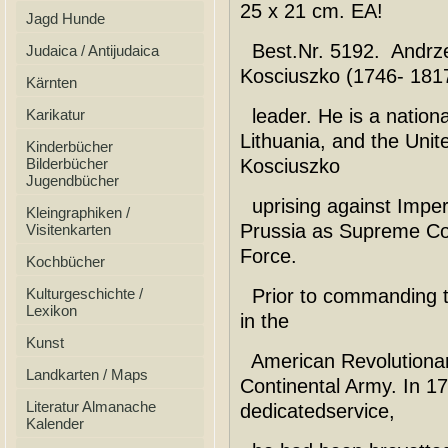
25 x 21 cm. EA!
Jagd Hunde
Best.Nr. 5192. Andrz
Judaica / Antijudaica
Kosciuszko (1746- 1817
Kärnten
leader. He is a nationa
Karikatur
Lithuania, and the Unit
Kinderbücher
Bilderbücher
Kosciuszko
Jugendbücher
uprising against Imper
Kleingraphiken /
Prussia as Supreme Co
Visitenkarten
Force.
Kochbücher
Kulturgeschichte /
Prior to commanding t
Lexikon
in the
Kunst
American Revolutionary
Landkarten / Maps
Continental Army. In 178
Literatur Almanache
dedicatedservice,
Kalender