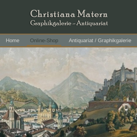
Home
Online-Shop
Antiquariat / Graphikgalerie
Flachgau Mitte - IBAN AT43 3501 5000 2611 3027, BIC RVS