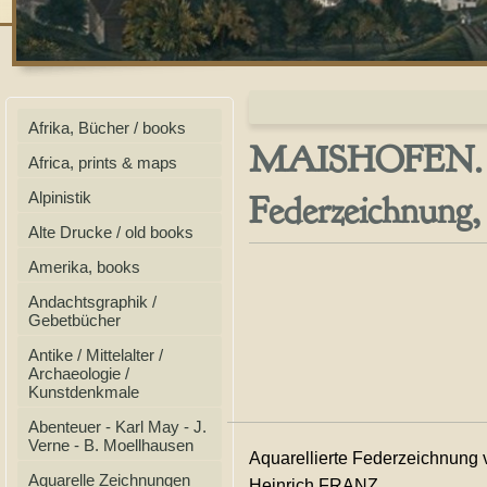
Afrika, Bücher / books
MAISHOFEN. Sch
Africa, prints & maps
Federzeichnung,
Alpinistik
Alte Drucke / old books
Amerika, books
Andachtsgraphik /
Gebetbücher
Antike / Mittelalter /
Archaeologie /
Kunstdenkmale
Abenteuer - Karl May - J.
Verne - B. Moellhausen
Aquarellierte Federzeichnung v
Aquarelle Zeichnungen
Heinrich FRANZ