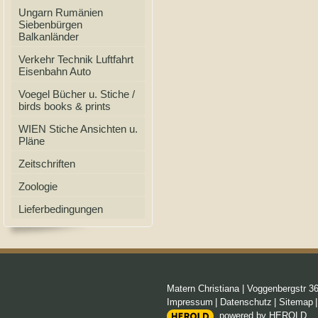
Ungarn Rumänien
Siebenbürgen
Balkanländer
Verkehr Technik Luftfahrt
Eisenbahn Auto
Voegel Bücher u. Stiche /
birds books & prints
WIEN Stiche Ansichten u.
Pläne
Zeitschriften
Zoologie
Lieferbedingungen
Matern Christiana
|
Voggenbergstr 3
Impressum
|
Datenschutz
|
Sitemap
powered by HEROLD