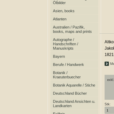
Ölbilder
Asien, books
Atlanten
Australien / Pazifik,
books, maps and prints
Autographe /
Altko
Handschriften /
Manuskripts
Jakob
1821
Bayern
Me
Berufe / Handwerk
Botanik /
Kraeuterbuecher
exkl
Botanik Aquarelle / Stiche
Deutschland Bücher
Deutschland Ansichten u.
Stk:
Landkarten
Exlibris