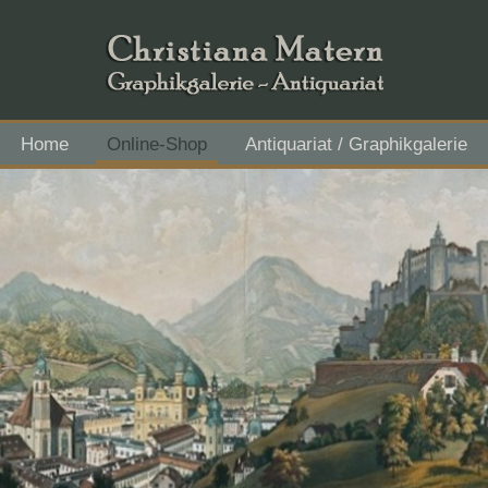
Home
Online-Shop
Antiquariat / Graphikgalerie
Flachgau Mitte - IBAN AT43 3501 5000 2611 3027, BIC RVS