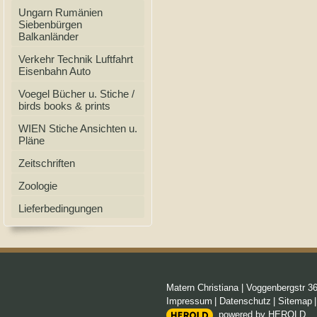
Ungarn Rumänien
Siebenbürgen
Balkanländer
Verkehr Technik Luftfahrt
Eisenbahn Auto
Voegel Bücher u. Stiche /
birds books & prints
WIEN Stiche Ansichten u.
Pläne
Zeitschriften
Zoologie
Lieferbedingungen
Matern Christiana
|
Voggenbergstr 3
Impressum
|
Datenschutz
|
Sitemap
powered by HEROLD