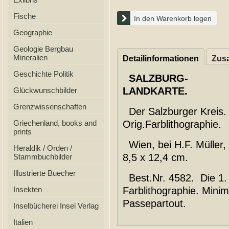
Fische
In den Warenkorb legen
Geographie
Geologie Bergbau
Mineralien
Detailinformationen
Zusa
Geschichte Politik
SALZBURG-
LANDKARTE.
Glückwunschbilder
Grenzwissenschaften
Der Salzburger Kreis.
Griechenland, books and
Orig.Farblithographie.
prints
Wien, bei H.F. Müller, 
Heraldik / Orden /
8,5 x 12,4 cm.
Stammbuchbilder
Illustrierte Buecher
Best.Nr. 4582. Die 1. 
Insekten
Farblithographie. Minim
Passepartout.
Inselbücherei Insel Verlag
Italien