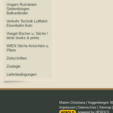
Ungarn Rumänien
Siebenbürgen
Balkanländer
Verkehr Technik Luftfahrt
Eisenbahn Auto
Voegel Bücher u. Stiche /
birds books & prints
WIEN Stiche Ansichten u.
Pläne
Zeitschriften
Zoologie
Lieferbedingungen
Matern Christiana
|
Voggenbergstr 3
Impressum
|
Datenschutz
|
Sitemap
powered by HEROLD