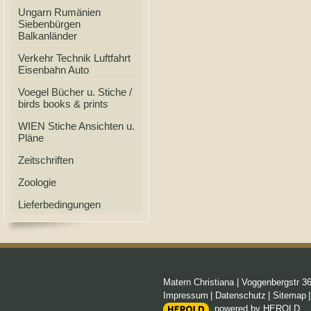
Ungarn Rumänien
Siebenbürgen
Balkanländer
Verkehr Technik Luftfahrt
Eisenbahn Auto
Voegel Bücher u. Stiche /
birds books & prints
WIEN Stiche Ansichten u.
Pläne
Zeitschriften
Zoologie
Lieferbedingungen
Matern Christiana
|
Voggenbergstr 3
Impressum
|
Datenschutz
|
Sitemap
powered by HEROLD