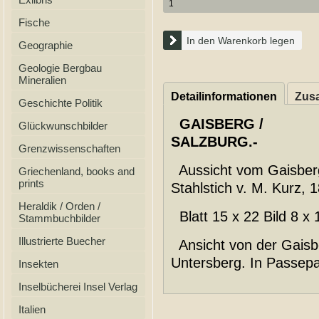
Fische
In den Warenkorb legen
Geographie
Geologie Bergbau
Mineralien
Detailinformationen
Zusa
Geschichte Politik
GAISBERG /
Glückwunschbilder
SALZBURG.-
Grenzwissenschaften
Aussicht vom Gaisberg 
Griechenland, books and
prints
Stahlstich v. M. Kurz, 
Heraldik / Orden /
Blatt 15 x 22 Bild 8 x 
Stammbuchbilder
Illustrierte Buecher
Ansicht von der Gaisbe
Untersberg. In Passepa
Insekten
Inselbücherei Insel Verlag
Italien