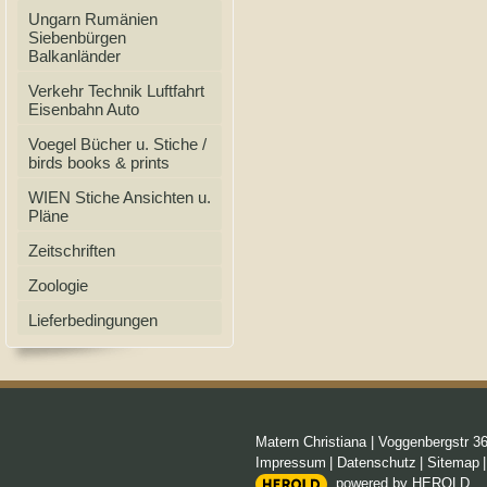
Ungarn Rumänien
Siebenbürgen
Balkanländer
Verkehr Technik Luftfahrt
Eisenbahn Auto
Voegel Bücher u. Stiche /
birds books & prints
WIEN Stiche Ansichten u.
Pläne
Zeitschriften
Zoologie
Lieferbedingungen
Matern Christiana
|
Voggenbergstr 3
Impressum
|
Datenschutz
|
Sitemap
powered by HEROLD