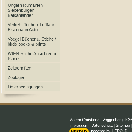
Ungarn Rumänien
Siebenbürgen
Balkanländer
Verkehr Technik Luftfahrt
Eisenbahn Auto
Voegel Bücher u. Stiche /
birds books & prints
WIEN Stiche Ansichten u.
Pläne
Zeitschriften
Zoologie
Lieferbedingungen
Matern Christiana
|
Voggenbergstr 3
Impressum
|
Datenschutz
|
Sitemap
powered by HEROLD