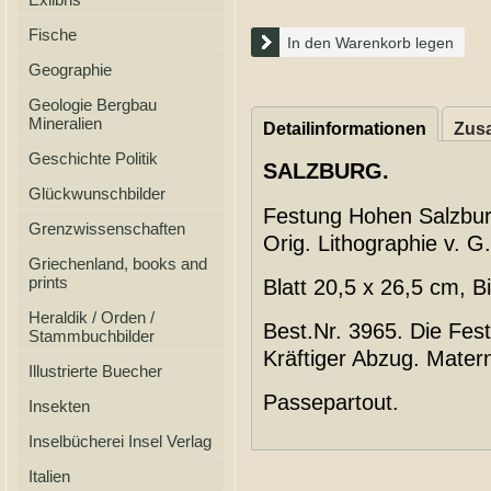
Fische
In den Warenkorb legen
Geographie
Geologie Bergbau
Mineralien
Detailinformationen
Zusa
Geschichte Politik
SALZBURG.
Glückwunschbilder
Festung Hohen Salzbu
Grenzwissenschaften
Orig. Lithographie v. G
Griechenland, books and
prints
Blatt 20,5 x 26,5 cm, B
Heraldik / Orden /
Best.Nr. 3965. Die Fes
Stammbuchbilder
Kräftiger Abzug. Mater
Illustrierte Buecher
Passepartout.
Insekten
Inselbücherei Insel Verlag
Italien