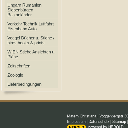
Ungarn Rumänien
Siebenbürgen
Balkanländer
Verkehr Technik Luftfahrt
Eisenbahn Auto
Voegel Bücher u. Stiche /
birds books & prints
WIEN Stiche Ansichten u.
Pläne
Zeitschriften
Zoologie
Lieferbedingungen
Matern Christiana
|
Voggenbergstr 3
Impressum
|
Datenschutz
|
Sitemap
powered by HEROLD