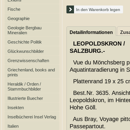
Fische
In den Warenkorb legen
Geographie
Geologie Bergbau
Detailinformationen
Zusa
Mineralien
Geschichte Politik
LEOPOLDSKRON /
SALZBURG.-
Glückwunschbilder
Grenzwissenschaften
Vue du Mönchsberg prè
Aquatintaradierung in 
Griechenland, books and
prints
Plattenrand 19 x 25 cm
Heraldik / Orden /
Stammbuchbilder
Best.Nr. 3635. Ansich
Illustrierte Buecher
Leopoldskron, im Hinte
Hohe Göll.
Insekten
Inselbücherei Insel Verlag
Aus Bray, Voyage pittor
Passepartout.
Italien