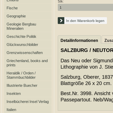
Stk:
Fische
Geographie
In den Warenkorb legen
Geologie Bergbau
Mineralien
Geschichte Politik
Detailinformationen
Zusa
Glückwunschbilder
SALZBURG / NEUTOR
Grenzwissenschaften
Das Neu oder Sigmunds
Griechenland, books and
prints
Lithographie von J. St
Heraldik / Orden /
Salzburg, Oberer, 1837.
Stammbuchbilder
Blattgröße 26 x 20 cm.
Illustrierte Buecher
Best.Nr. 3998. Ansicht 
Insekten
Passepartout. Neb/Wag
Inselbücherei Insel Verlag
Italien