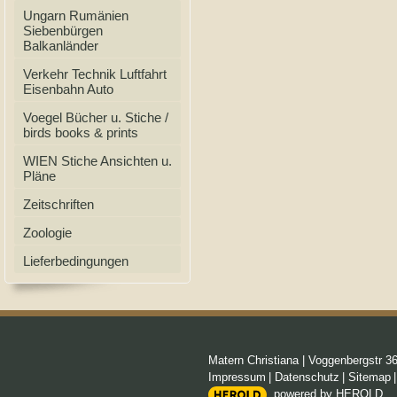
Ungarn Rumänien
Siebenbürgen
Balkanländer
Verkehr Technik Luftfahrt
Eisenbahn Auto
Voegel Bücher u. Stiche /
birds books & prints
WIEN Stiche Ansichten u.
Pläne
Zeitschriften
Zoologie
Lieferbedingungen
Matern Christiana
|
Voggenbergstr 3
Impressum
|
Datenschutz
|
Sitemap
powered by HEROLD