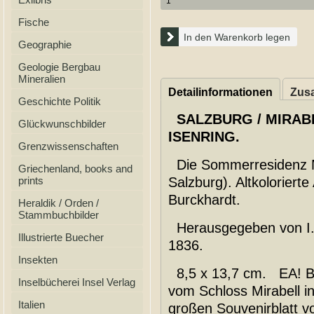
Fische
In den Warenkorb legen
Geographie
Geologie Bergbau
Mineralien
Detailinformationen
Zusa
Geschichte Politik
SALZBURG / MIRABE
Glückwunschbilder
ISENRING.
Grenzwissenschaften
Die Sommerresidenz Mir
Griechenland, books and
prints
Salzburg). Altkolorierte
Burckhardt.
Heraldik / Orden /
Stammbuchbilder
Herausgegeben von I. B
Illustrierte Buecher
1836.
Insekten
8,5 x 13,7 cm. EA! Be
Inselbücherei Insel Verlag
vom Schloss Mirabell 
Italien
großen Souvenirblatt v