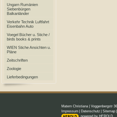
Ungarn Rumänien
Siebenbürgen
Balkanländer
Verkehr Technik Luftfahrt
Eisenbahn Auto
Voegel Bücher u. Stiche /
birds books & prints
WIEN Stiche Ansichten u.
Pläne
Zeitschriften
Zoologie
Lieferbedingungen
Matern Christiana
|
Voggenbergstr 3
Impressum
|
Datenschutz
|
Sitemap
powered by HEROLD