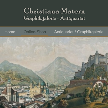
Home
Online-Shop
Antiquariat / Graphikgalerie
Flachgau Mitte - IBAN AT43 3501 5000 2611 3027, BIC RVS