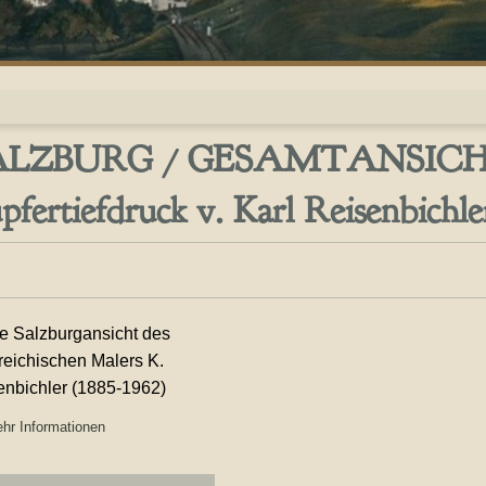
ALZBURG / GESAMTANSICH
pfertiefdruck v. Karl Reisenbichler
e Salzburgansicht des
reichischen Malers K.
enbichler (1885-1962)
hr Informationen