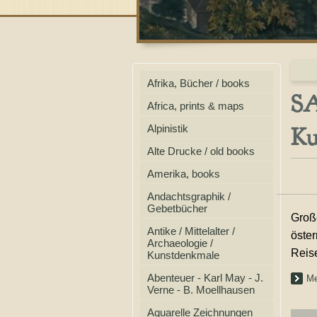
Afrika, Bücher / books
S
Africa, prints & maps
Ku
Alpinistik
Alte Drucke / old books
Amerika, books
Andachtsgraphik /
Gebetbücher
Groß
Antike / Mittelalter /
öster
Archaeologie /
Reis
Kunstdenkmale
Abenteuer - Karl May - J.
Me
Verne - B. Moellhausen
Aquarelle Zeichnungen