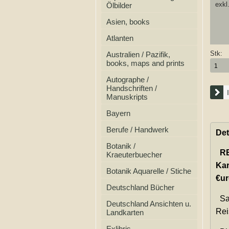
exkl
Ölbilder
Asien, books
Atlanten
Stk:
Australien / Pazifik,
books, maps and prints
Autographe /
Handschriften /
Manuskripts
Bayern
Berufe / Handwerk
Det
Botanik /
R
Kraeuterbuecher
Kar
Botanik Aquarelle / Stiche
€u
Deutschland Bücher
Sal
Deutschland Ansichten u.
Rei
Landkarten
Exlibris