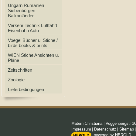
Ungarn Rumänien
Siebenbürgen
Balkanländer
Verkehr Technik Luftfahrt
Eisenbahn Auto
Voegel Bücher u. Stiche /
birds books & prints
WIEN Stiche Ansichten u.
Pläne
Zeitschriften
Zoologie
Lieferbedingungen
Matern Christiana
|
Voggenbergstr 3
Impressum
|
Datenschutz
|
Sitemap
powered by HEROLD