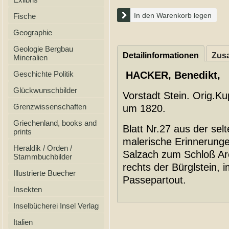
In den Warenkorb legen
Fische
Geographie
Geologie Bergbau
Detailinformationen
Zusa
Mineralien
Geschichte Politik
HACKER, Benedikt,
Glückwunschbilder
Vorstadt Stein. Orig.Ku
Grenzwissenschaften
um 1820.
Griechenland, books and
Blatt Nr.27 aus der sel
prints
malerische Erinnerunge
Heraldik / Orden /
Salzach zum Schloß Ar
Stammbuchbilder
rechts der Bürglstein, 
Illustrierte Buecher
Passepartout.
Insekten
Inselbücherei Insel Verlag
Italien