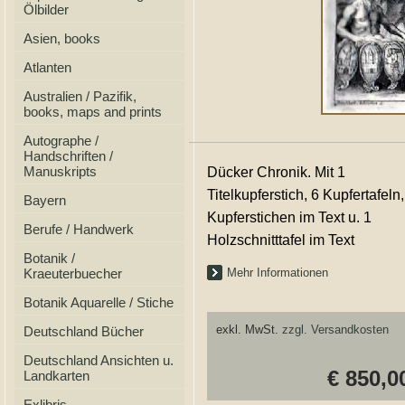
Ölbilder
Asien, books
Atlanten
Australien / Pazifik,
books, maps and prints
Autographe /
Handschriften /
Manuskripts
Dücker Chronik. Mit 1
Titelkupferstich, 6 Kupfertafeln,
Bayern
Kupferstichen im Text u. 1
Berufe / Handwerk
Holzschnitttafel im Text
Botanik /
Kraeuterbuecher
Mehr Informationen
Botanik Aquarelle / Stiche
exkl. MwSt.
zzgl. Versandkosten
Deutschland Bücher
Deutschland Ansichten u.
€ 850,0
Landkarten
Exlibris