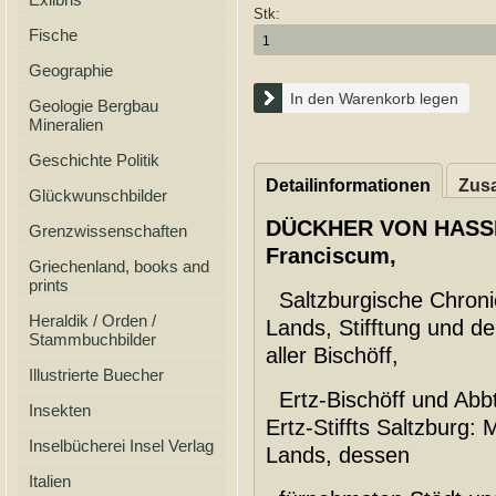
Stk:
Fische
Geographie
In den Warenkorb legen
Geologie Bergbau
Mineralien
Geschichte Politik
Detailinformationen
Zusa
Glückwunschbilder
DÜCKHER VON HASS
Grenzwissenschaften
Franciscum,
Griechenland, books and
prints
Saltzburgische Chronic
Heraldik / Orden /
Lands, Stifftung und d
Stammbuchbilder
aller Bischöff,
Illustrierte Buecher
Ertz-Bischöff und Abbt
Insekten
Ertz-Stiffts Saltzburg:
Inselbücherei Insel Verlag
Lands, dessen
Italien