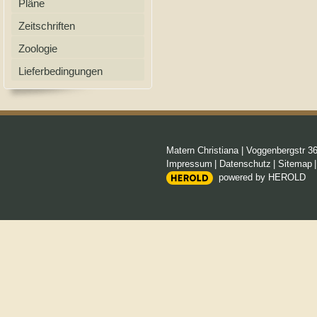
Pläne
Zeitschriften
Zoologie
Lieferbedingungen
Matern Christiana
|
Voggenbergstr 3
Impressum
|
Datenschutz
|
Sitemap
powered by HEROLD