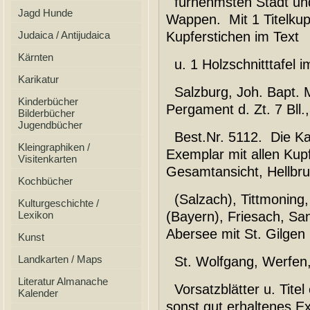
fürnehmsten Städt und 
Jagd Hunde
Wappen. Mit 1 Titelkupf
Judaica / Antijudaica
Kupferstichen im Text
Kärnten
u. 1 Holzschnitttafel i
Karikatur
Salzburg, Joh. Bapt. 
Kinderbücher
Pergament d. Zt. 7 Bll.,
Bilderbücher
Jugendbücher
Best.Nr. 5112. Die Kar
Kleingraphiken /
Exemplar mit allen Kup
Visitenkarten
Gesamtansicht, Hellbru
Kochbücher
(Salzach), Tittmoning,
Kulturgeschichte /
Lexikon
(Bayern), Friesach, Sa
Abersee mit St. Gilgen 
Kunst
Landkarten / Maps
St. Wolfgang, Werfen, 
Literatur Almanache
Vorsatzblätter u. Titel
Kalender
sonst gut erhaltenes E