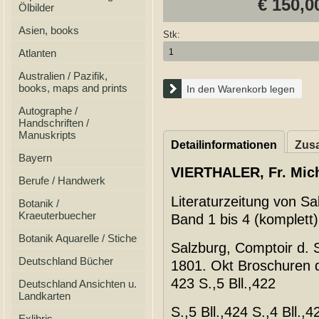
€ 150,0
Ölbilder
Asien, books
Stk:
Atlanten
Australien / Pazifik,
books, maps and prints
In den Warenkorb legen
Autographe /
Handschriften /
Manuskripts
Detailinformationen
Zusa
Bayern
VIERTHALER, Fr. Mich
Berufe / Handwerk
Literaturzeitung von S
Botanik /
Kraeuterbuecher
Band 1 bis 4 (komplett
Botanik Aquarelle / Stiche
Salzburg, Comptoir d. S
Deutschland Bücher
1801. Okt Broschuren d
423 S.,5 Bll.,422
Deutschland Ansichten u.
Landkarten
S.,5 Bll.,424 S.,4 Bll.,4
Exlibris