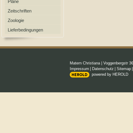
Pläne
Zeitschriften
Zoologie
Lieferbedingungen
Matern Christiana
|
Voggenbergstr 3
Impressum
|
Datenschutz
|
Sitemap
powered by HEROLD