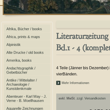
Afrika, Bücher / books
Literaturzeitung
Africa, prints & maps
Bd.1 - 4 (komplet
Alpinistik
Alte Drucke / old books
Amerika, books
4 Teile (Jänner bis Dezember) 
Andachtsgraphik /
Gebetbücher
vierBänden.
Antike / Mittelalter /
Mehr Informationen
Archaeologie /
Kunstdenkmale
Abenteuer - Karl May - J.
exkl. MwSt.
zzgl. Versandkosten
Verne - B. Moellhausen
Aquarelle Zeichnungen