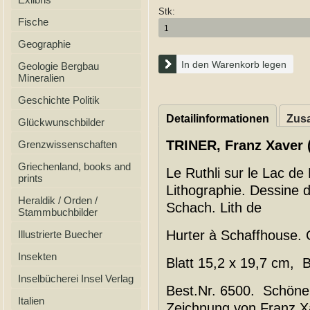
Stk:
Fische
Geographie
In den Warenkorb legen
Geologie Bergbau
Mineralien
Geschichte Politik
Detailinformationen
Zusa
Glückwunschbilder
TRINER, Franz Xaver (
Grenzwissenschaften
Griechenland, books and
Le Ruthli sur le Lac de 
prints
Lithographie. Dessine d
Heraldik / Orden /
Schach. Lith de
Stammbuchbilder
Hurter à Schaffhouse. 
Illustrierte Buecher
Insekten
Blatt 15,2 x 19,7 cm, B
Inselbücherei Insel Verlag
Best.Nr. 6500. Schöne,
Italien
Zeichnung von Franz Xa