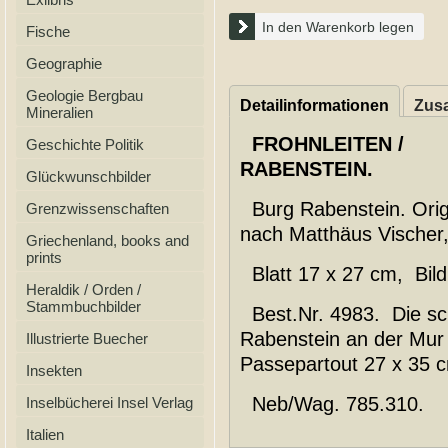
In den Warenkorb legen
Fische
Geographie
Geologie Bergbau
Detailinformationen
Zusa
Mineralien
FROHNLEITEN /
Geschichte Politik
RABENSTEIN.
Glückwunschbilder
Burg Rabenstein. Orig.
Grenzwissenschaften
nach Matthäus Vischer
Griechenland, books and
prints
Blatt 17 x 27 cm, Bild
Heraldik / Orden /
Stammbuchbilder
Best.Nr. 4983. Die sch
Rabenstein an der Mur 
Illustrierte Buecher
Passepartout 27 x 35 
Insekten
Neb/Wag. 785.310.
Inselbücherei Insel Verlag
Italien